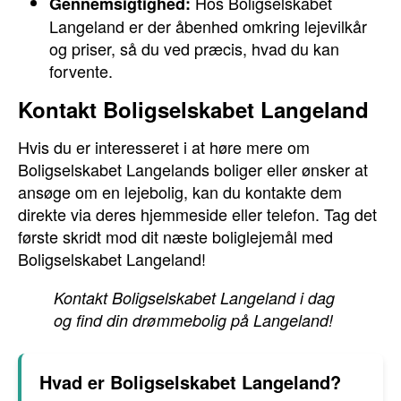
Hos Boligselskabet
Gennemsigtighed:
Langeland er der åbenhed omkring lejevilkår
og priser, så du ved præcis, hvad du kan
forvente.
Kontakt Boligselskabet Langeland
Hvis du er interesseret i at høre mere om
Boligselskabet Langelands boliger eller ønsker at
ansøge om en lejebolig, kan du kontakte dem
direkte via deres hjemmeside eller telefon. Tag det
første skridt mod dit næste boliglejemål med
Boligselskabet Langeland!
Kontakt Boligselskabet Langeland i dag
og find din drømmebolig på Langeland!
Hvad er Boligselskabet Langeland?