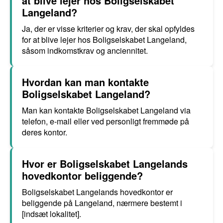
at blive lejer hos Boligselskabet
Langeland?
Ja, der er visse kriterier og krav, der skal opfyldes
for at blive lejer hos Boligselskabet Langeland,
såsom indkomstkrav og anciennitet.
Hvordan kan man kontakte
Boligselskabet Langeland?
Man kan kontakte Boligselskabet Langeland via
telefon, e-mail eller ved personligt fremmøde på
deres kontor.
Hvor er Boligselskabet Langelands
hovedkontor beliggende?
Boligselskabet Langelands hovedkontor er
beliggende på Langeland, nærmere bestemt i
[indsæt lokalitet].