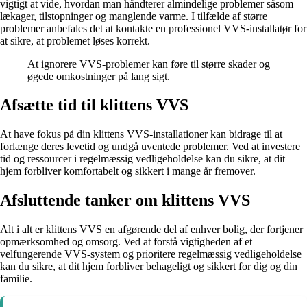
vigtigt at vide, hvordan man håndterer almindelige problemer såsom
lækager, tilstopninger og manglende varme. I tilfælde af større
problemer anbefales det at kontakte en professionel VVS-installatør for
at sikre, at problemet løses korrekt.
At ignorere VVS-problemer kan føre til større skader og
øgede omkostninger på lang sigt.
Afsætte tid til klittens VVS
At have fokus på din klittens VVS-installationer kan bidrage til at
forlænge deres levetid og undgå uventede problemer. Ved at investere
tid og ressourcer i regelmæssig vedligeholdelse kan du sikre, at dit
hjem forbliver komfortabelt og sikkert i mange år fremover.
Afsluttende tanker om klittens VVS
Alt i alt er klittens VVS en afgørende del af enhver bolig, der fortjener
opmærksomhed og omsorg. Ved at forstå vigtigheden af et
velfungerende VVS-system og prioritere regelmæssig vedligeholdelse
kan du sikre, at dit hjem forbliver behageligt og sikkert for dig og din
familie.