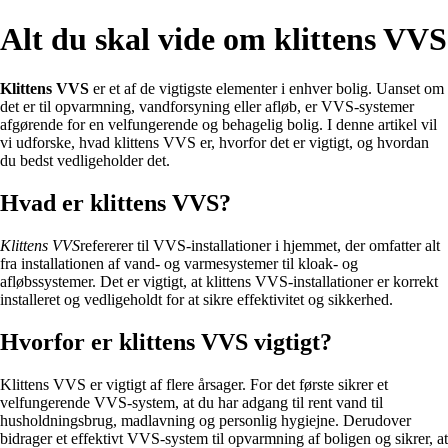
Alt du skal vide om klittens VVS
Klittens VVS
er et af de vigtigste elementer i enhver bolig. Uanset om
det er til opvarmning, vandforsyning eller afløb, er VVS-systemer
afgørende for en velfungerende og behagelig bolig. I denne artikel vil
vi udforske, hvad klittens VVS er, hvorfor det er vigtigt, og hvordan
du bedst vedligeholder det.
Hvad er klittens VVS?
Klittens VVS
refererer til VVS-installationer i hjemmet, der omfatter alt
fra installationen af vand- og varmesystemer til kloak- og
afløbssystemer. Det er vigtigt, at klittens VVS-installationer er korrekt
installeret og vedligeholdt for at sikre effektivitet og sikkerhed.
Hvorfor er klittens VVS vigtigt?
Klittens VVS er vigtigt af flere årsager. For det første sikrer et
velfungerende VVS-system, at du har adgang til rent vand til
husholdningsbrug, madlavning og personlig hygiejne. Derudover
bidrager et effektivt VVS-system til opvarmning af boligen og sikrer, at