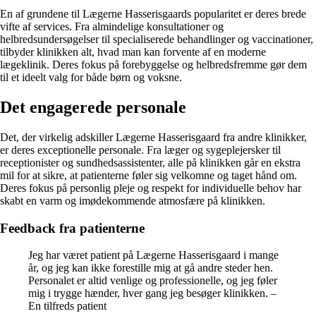
En af grundene til Lægerne Hasserisgaards popularitet er deres brede
vifte af services. Fra almindelige konsultationer og
helbredsundersøgelser til specialiserede behandlinger og vaccinationer,
tilbyder klinikken alt, hvad man kan forvente af en moderne
lægeklinik. Deres fokus på forebyggelse og helbredsfremme gør dem
til et ideelt valg for både børn og voksne.
Det engagerede personale
Det, der virkelig adskiller Lægerne Hasserisgaard fra andre klinikker,
er deres exceptionelle personale. Fra læger og sygeplejersker til
receptionister og sundhedsassistenter, alle på klinikken går en ekstra
mil for at sikre, at patienterne føler sig velkomne og taget hånd om.
Deres fokus på personlig pleje og respekt for individuelle behov har
skabt en varm og imødekommende atmosfære på klinikken.
Feedback fra patienterne
Jeg har været patient på Lægerne Hasserisgaard i mange
år, og jeg kan ikke forestille mig at gå andre steder hen.
Personalet er altid venlige og professionelle, og jeg føler
mig i trygge hænder, hver gang jeg besøger klinikken. –
En tilfreds patient