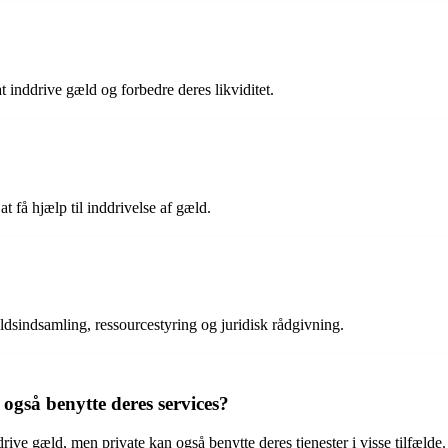
inddrive gæld og forbedre deres likviditet.
 få hjælp til inddrivelse af gæld.
ldsindsamling, ressourcestyring og juridisk rådgivning.
også benytte deres services?
ive gæld, men private kan også benytte deres tjenester i visse tilfælde.