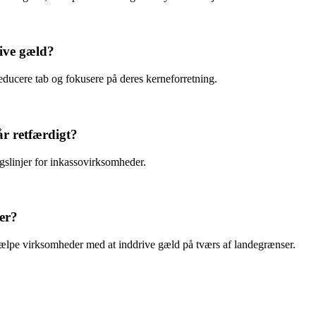
rive gæld?
educere tab og fokusere på deres kerneforretning.
r retfærdigt?
gslinjer for inkassovirksomheder.
er?
hjælpe virksomheder med at inddrive gæld på tværs af landegrænser.