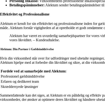
Personlig Inkasso:
Virksomhedens professionelle inkassospecialist
Betalingspåminnelser:
Alektum sender betalingspåmindelser til s
Effektivitet og Professionalisme
Alektum er kendt for sin effektivitet og professionalisme inden for gæl
måde. Alektum forstår vigtigheden af at opretholde et godt omdømme og
Alektum har været en uvurderlig samarbejdspartner for vores virk
vores likviditet. – Kundeudtalelse.
Alektum: Din Partner i Gældsinddrivelse
Hvis din virksomhed står over for udfordringer med ubetalte regninger
Alektum hjælpe med at forbedre din likviditet og sikre, at din virksom
Fordele ved at samarbejde med Alektum:
Professionel gældsinddrivelse
Erfaren og dedikeret team
Skræddersyede løsninger
Sammenfattende kan det siges, at Alektum er en pålidelig og effektiv pa
virksomheder, der ønsker at optimere deres likviditet og håndtere ubeta