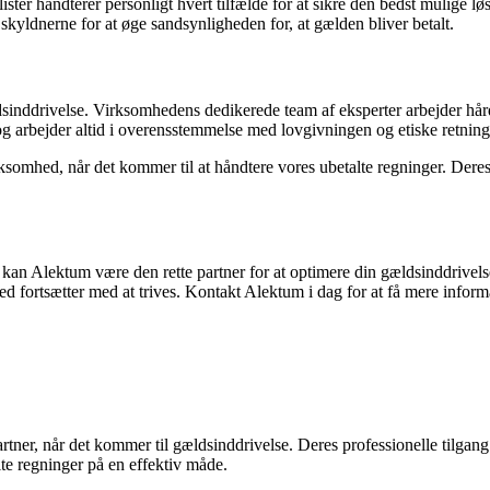
er håndterer personligt hvert tilfælde for at sikre den bedst mulige løsn
kyldnerne for at øge sandsynligheden for, at gælden bliver betalt.
dsinddrivelse. Virksomhedens dedikerede team af eksperter arbejder hårdt
 arbejder altid i overensstemmelse med lovgivningen og etiske retnings
somhed, når det kommer til at håndtere vores ubetalte regninger. Deres 
, kan Alektum være den rette partner for at optimere din gældsinddrive
hed fortsætter med at trives. Kontakt Alektum i dag for at få mere info
rtner, når det kommer til gældsinddrivelse. Deres professionelle tilgang
lte regninger på en effektiv måde.