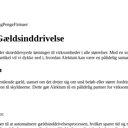
ng
Penge
Firmaer
Gældsinddrivelse
er skræddersyede løsninger til virksomheder i alle størrelser. Med en 
 artikel vil vi dykke ned i, hvordan Alektum kan være en pålidelig samar
m
tående gæld, uanset om det drejer sig om små beløb eller større fordring
n til skyldnerne. Dette gør Alektum til en pålidelig partner for virksom
er:
r til at automatisere gældsinddrivelsesprocessen, hvilket sparer tid og 