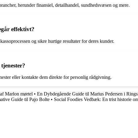
rancher, herunder finansiel, detailhandel, sundhedsvæsen og mere.
går effektivt?
assoprocessen og sikre hurtige resultater for deres kunder.
tjenester?
ster eller kontakte dem direkte for personlig rådgivning.
 af Marlon mørtel
•
En Dybdegående Guide til Marius Pedersen i Rings
tive Guide til Pajo Bolte
•
Social Foodies Vedbæk: En trist historie o