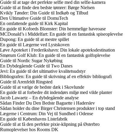
Guide til at tage det perfekte selfie med din selfie-kamera
Guide til at finde den bedste tømrer: Børge Nielsen
Kvikly Tønder: Din Guide til Indkøb og Tilbud
Den Ultimative Guide til DomuTech
En omfattende guide til Kirk Kapital
En guide til Kofoeds Blomster: Din hemmelige haveoase
MCDonald’s i Middelfart: En guide til en fantastisk spiseoplevelse
Dupong: En guide til at mestre spillet
En guide til Lægerne ved Lystskoven
Løve Apoteket i Frederikshavn: Din lokale apoteksdestination
Smørum Golf Klub: En guide til en fantastisk golfoplevelse
Guide til Nordic Sugar Nykøbing
En Dybdegående Guide til Two Danes
Jevi: En guide til det ultimative kvalitetsudstyr
Bibliografen: En guide til skrivning af en effektiv bibliografi
Guide til Arenfeldt Ringsted
Guide til at vælge de bedste dæk i Skovlunde
En guide til at forbedre dit indendørs miljø med vilde planter
Jacob Lawaetz – En dybdegående analyse
Sådan Finder Du Den Bedste Baguette i Haderslev
Sådan holder du dine Birger Christensen produkter i top stand
Lægerne i Centrum: Din Vej til Sundhed i Odense
En guide til Københavns Listefabrik
Guide til at få den perfekte pixie-klipning på Østerbro
Rumoplevelser hos Rooms DK