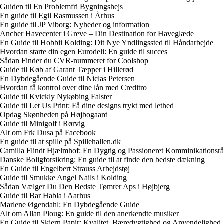
Guiden til En Problemfri Bygningshejs
En guide til Egil Rasmussen i Århus
En guide til JP Viborg: Nyheder og information
Ancher Havecenter i Greve – Din Destination for Haveglæde
En Guide til Hobbii Kolding: Dit Nye Yndlingssted til Håndarbejde
Hvordan starte din egen Eurodeli: En guide til succes
Sådan Finder du CVR-nummeret for Coolshop
Guide til Køb af Garant Tæpper i Hillerød
En Dybdegående Guide til Niclas Petersen
Hvordan få kontrol over dine lån med Creditro
Guide til Kvickly Nykøbing Falster
Guide til Let Us Print: Få dine designs trykt med lethed
Opdag Skønheden på Højbogaard
Guide til Minigolf i Rørvig
Alt om Frk Dusa på Facebook
En guide til at spille på Spillehallen.dk
Camilla Flindt Hjælmhof: En Dygtig og Passioneret Komminikationsrå
Danske Boligforsikring: En guide til at finde den bedste dækning
En Guide til Engelbert Strauss Arbejdstøj
Guide til Smukke Angel Nails i Kolding
Sådan Vælger Du Den Bedste Tømrer Aps i Højbjerg
Guide til Bar Habla i Aarhus
Marlene Øgendahl: En Dybdegående Guide
Alt om Allan Ploug: En guide til den anerkendte musiker
En Guide til Skjern Papir: Kvalitet, Bæredygtighed og Anvendelighed