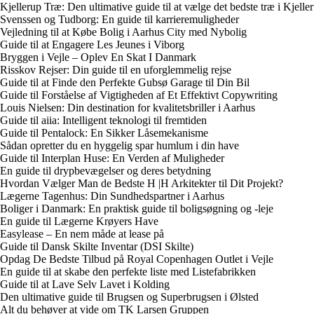
Kjellerup Træ: Den ultimative guide til at vælge det bedste træ i Kjelle
Svenssen og Tudborg: En guide til karrieremuligheder
Vejledning til at Købe Bolig i Aarhus City med Nybolig
Guide til at Engagere Les Jeunes i Viborg
Bryggen i Vejle – Oplev En Skat I Danmark
Risskov Rejser: Din guide til en uforglemmelig rejse
Guide til at Finde den Perfekte Gubsø Garage til Din Bil
Guide til Forståelse af Vigtigheden af Et Effektivt Copywriting
Louis Nielsen: Din destination for kvalitetsbriller i Aarhus
Guide til aiia: Intelligent teknologi til fremtiden
Guide til Pentalock: En Sikker Låsemekanisme
Sådan opretter du en hyggelig spar humlum i din have
Guide til Interplan Huse: En Verden af Muligheder
En guide til drypbevægelser og deres betydning
Hvordan Vælger Man de Bedste H |H Arkitekter til Dit Projekt?
Lægerne Tagenhus: Din Sundhedspartner i Aarhus
Boliger i Danmark: En praktisk guide til boligsøgning og -leje
En guide til Lægerne Krøyers Have
Easylease – En nem måde at lease på
Guide til Dansk Skilte Inventar (DSI Skilte)
Opdag De Bedste Tilbud på Royal Copenhagen Outlet i Vejle
En guide til at skabe den perfekte liste med Listefabrikken
Guide til at Lave Selv Lavet i Kolding
Den ultimative guide til Brugsen og Superbrugsen i Ølsted
Alt du behøver at vide om TK Larsen Gruppen