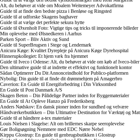
Alt, du behøver at vide om Moalem Weitemeyer Advokatfirma
Guide til at finde den bedste pizza i Benløse og Ringsted
Guide til at udforske Skagens baghaver
Guide til at vælge det perfekte sekura hytte
Guide til Øxenholt Foto: Vigtige tips og tricks til imponerende billeder
Min oplevelse med Ølsnedkeren i Aarhus
Parken Sport – Bliv Aktiv og Sund
Guide til SuperBrugsen i Stege og Lendemark
Anicura Køge: Kvalitet Dyrepleje på Anicura Køge Dyrehospital
Hinnerupkollegiet: Et hjem væk fra hjemmet
Guide til Iveco i Odense: Alt, du behøver at vide om køb af Iveco-bile
Den ultimative guide til at indrette et effektivt og funktionelt kontor
Sådan Optimerer Du Dit Annonceindhold for Publico-platformen
Nybolig: Din guide til at finde dit drømmehjem på Amagerbro
Caverion: En Guide til Energiforbedring i Din Virksomhed
En Guide til Post Danmark A/S
Skagen Beton – Din Pålidelige Partner inden for Byggematerialer
En Guide til At Opleve Hanzo på Frederiksberg
Anders Nødskov: En dansk pioner inden for sundhed og velvære
Håndværkerbutikken – Din Ultimative Destination for Værktøj og Mate
Guide til at håndtere a-tex materialer
Louis Nielsen i Slagelse: Alt om brillernes skarpe seeroplevelse
Gør Boligsøgning Nemmere med EDC Nørre Nebel
Kirppu Glostrup: En guide til genbrugsbutikken i Glostrup