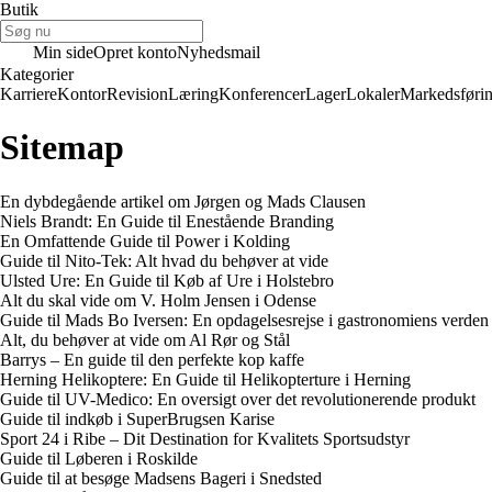
Butik
Min side
Opret konto
Nyhedsmail
Kategorier
Karriere
Kontor
Revision
Læring
Konferencer
Lager
Lokaler
Markedsføri
Sitemap
En dybdegående artikel om Jørgen og Mads Clausen
Niels Brandt: En Guide til Enestående Branding
En Omfattende Guide til Power i Kolding
Guide til Nito-Tek: Alt hvad du behøver at vide
Ulsted Ure: En Guide til Køb af Ure i Holstebro
Alt du skal vide om V. Holm Jensen i Odense
Guide til Mads Bo Iversen: En opdagelsesrejse i gastronomiens verden
Alt, du behøver at vide om Al Rør og Stål
Barrys – En guide til den perfekte kop kaffe
Herning Helikoptere: En Guide til Helikopterture i Herning
Guide til UV-Medico: En oversigt over det revolutionerende produkt
Guide til indkøb i SuperBrugsen Karise
Sport 24 i Ribe – Dit Destination for Kvalitets Sportsudstyr
Guide til Løberen i Roskilde
Guide til at besøge Madsens Bageri i Snedsted