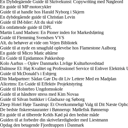
En Dybdegående Guide til Skrivekunst: Copywriting med Nøgleord
En guide til MP motorcykler
Guide til at handle hos Harald Nyborg i Skjern
En dybdegående guide til Christian Levin
Guide til IM-biler: Alt du skal vide
En omfattende guide til DPL
Martin Lund Madsen: En Pioner inden for Markedsføring
Guide til Flemming Svendsen VVS
Alt, du behøver at vide om Vejen Bibliotek
Guide til at nyde en smagfuld oplevelse hos Flamestone Aalborg
En guide til Micro Matic øltårne
En Guide til Epidamnos Pakkeshop
Kolo Aarhus – Oplev Danmarks Livlige Kulturhovedstad
Dalmose El: Høj Kvalitet og Professionel Service til Enhver Elektrisk
Guide til McDonald’s i Esbjerg
Din Madpartner: Sådan Gør Du dit Liv Lettere Med en Madplan
Alicetms: En Guide til Effektiv Projektstyring
Guide til Holstebro Ungdomsskole
Guide til at håndtere stress med Kim Novaa
Guide til Silvan butikker i Gladsaxe og Søborg
Zleep Hotel Høje Taastrup: Et Overkommeligt Valg til Dit Næste Oph
De bedste fiskerestauranter i Bønnerup: Møllefisk Bønnerup
En guide til at tilberede Kelds Kød på den bedste måde
Guiden til at forbedre din skrivefærdigheder med Liestmann
Opdag den betagende Fjordtrappen i Danmark