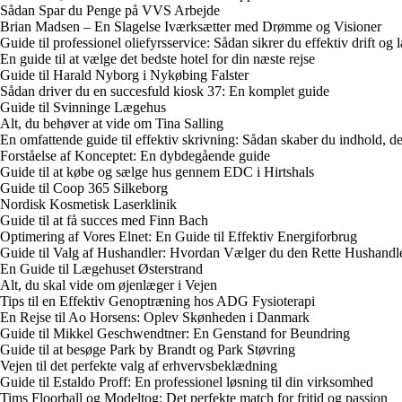
Sådan Spar du Penge på VVS Arbejde
Brian Madsen – En Slagelse Iværksætter med Drømme og Visioner
Guide til professionel oliefyrsservice: Sådan sikrer du effektiv drift og
En guide til at vælge det bedste hotel for din næste rejse
Guide til Harald Nyborg i Nykøbing Falster
Sådan driver du en succesfuld kiosk 37: En komplet guide
Guide til Svinninge Lægehus
Alt, du behøver at vide om Tina Salling
En omfattende guide til effektiv skrivning: Sådan skaber du indhold, der
Forståelse af Konceptet: En dybdegående guide
Guide til at købe og sælge hus gennem EDC i Hirtshals
Guide til Coop 365 Silkeborg
Nordisk Kosmetisk Laserklinik
Guide til at få succes med Finn Bach
Optimering af Vores Elnet: En Guide til Effektiv Energiforbrug
Guide til Valg af Hushandler: Hvordan Vælger du den Rette Hushandl
En Guide til Lægehuset Østerstrand
Alt, du skal vide om øjenlæger i Vejen
Tips til en Effektiv Genoptræning hos ADG Fysioterapi
En Rejse til Ao Horsens: Oplev Skønheden i Danmark
Guide til Mikkel Geschwendtner: En Genstand for Beundring
Guide til at besøge Park by Brandt og Park Støvring
Vejen til det perfekte valg af erhvervsbeklædning
Guide til Estaldo Proff: En professionel løsning til din virksomhed
Tims Floorball og Modeltog: Det perfekte match for fritid og passion