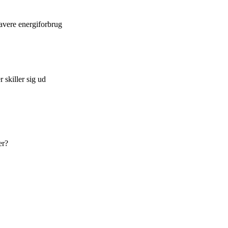
 lavere energiforbrug
 skiller sig ud
er?