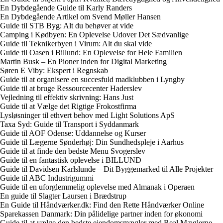
En Dybdegående Guide til Karly Randers
En Dybdegående Artikel om Svend Møller Hansen
Guide til STB Byg: Alt du behøver at vide
Camping i Kødbyen: En Oplevelse Udover Det Sædvanlige
Guide til Teknikerbyen i Virum: Alt du skal vide
Guide til Oasen i Billund: En Oplevelse for Hele Familien
Martin Busk – En Pioner inden for Digital Marketing
Søren E Viby: Ekspert i Regnskab
Guide til at organisere en succesfuld madklubben i Lyngby
Guide til at bruge Ressourcecenter Haderslev
Vejledning til effektiv skrivning: Hans Just
Guide til at Vælge det Rigtige Frokostfirma
Lysløsninger til ethvert behov med Light Solutions ApS
Taxa Syd: Guide til Transport i Syddanmark
Guide til AOF Odense: Uddannelse og Kurser
Guide til Lægerne Sønderhøj: Din Sundhedspleje i Aarhus
Guide til at finde den bedste Menu Svogerslev
Guide til en fantastisk oplevelse i BILLUND
Guide til Davidsen Karlslunde – Dit Byggemarked til Alle Projekter
Guide til ABC Industrigummi
Guide til en uforglemmelig oplevelse med Almanak i Operaen
En guide til Slagter Laursen i Brædstrup
En Guide til Håndværker.dk: Find den Rette Håndværker Online
Sparekassen Danmark: Din pålidelige partner inden for økonomi
Guide til at vælge den bedste ejendomsmægler med Real Mæglerne